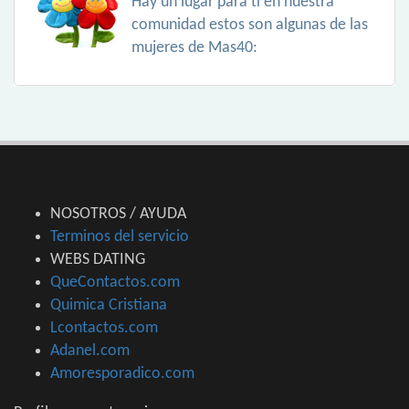
Hay un lugar para ti en nuestra
comunidad estos son algunas de las
mujeres de Mas40:
NOSOTROS / AYUDA
Terminos del servicio
WEBS DATING
QueContactos.com
Quimica Cristiana
Lcontactos.com
Adanel.com
Amoresporadico.com