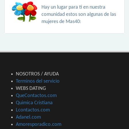
Hay un lugar para ti en nuestra
comunidad estos son algunas de las
mujeres de Mas40:
NOSOTROS / AYUDA
Terminos del servicio
WEBS DATING
QueContactos.com
Quimica Cristiana
Lcontactos.com
Adanel.com
Amoresporadico.com