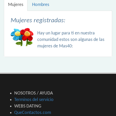
Mujeres
Hombres
Mujeres registradas:
Hay un lugar para ti en nuestra
comunidad estos son algunas de las
mujeres de Mas40:
NOSOTROS / AYUDA
Terminos del servicio
WEBS DATING
QueContactos.com