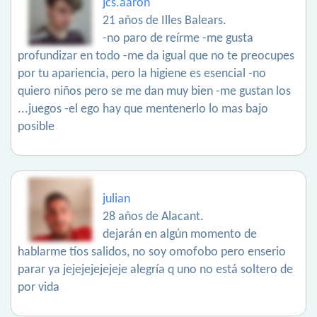
jcs.aaron
21 años de Illes Balears.
-no paro de reírme -me gusta
profundizar en todo -me da igual que no te preocupes
por tu apariencia, pero la higiene es esencial -no
quiero niños pero se me dan muy bien -me gustan los
...juegos -el ego hay que mentenerlo lo mas bajo
posible
julian
28 años de Alacant.
dejarán en algún momento de
hablarme tíos salidos, no soy omofobo pero enserio
parar ya jejejejejejeje alegría q uno no está soltero de
por vida