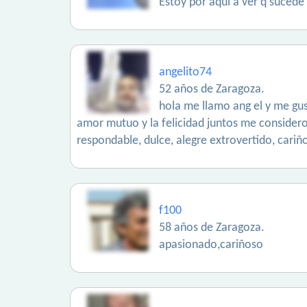
Estoy por aquí a ver q sucede
angelito74
52 años de Zaragoza.
hola me llamo ang el y me gu
amor mutuo y la felicidad juntos me considero
respondable, dulce, alegre extrovertido, cariñ
f100
58 años de Zaragoza.
apasionado,cariñoso