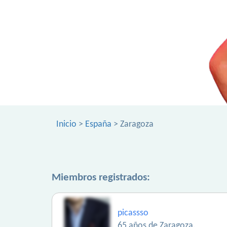
Inicio
>
España
> Zaragoza
Miembros registrados:
picassso
65 años de Zaragoza.