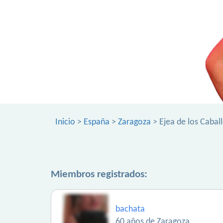
Inicio
>
España
>
Zaragoza
> Ejea de los Cabal
Miembros registrados:
bachata
60 años de Zaragoza.