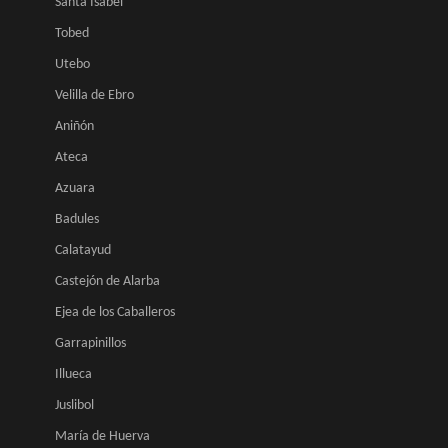
Santa Isabel
Tobed
Utebo
Velilla de Ebro
Aniñón
Ateca
Azuara
Badules
Calatayud
Castejón de Alarba
Ejea de los Caballeros
Garrapinillos
Illueca
Juslibol
María de Huerva