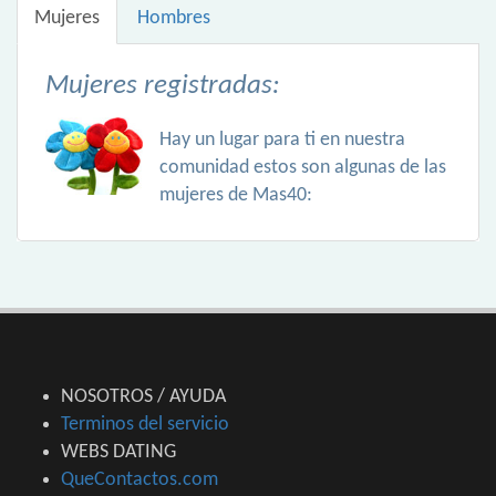
Mujeres
Hombres
Mujeres registradas:
Hay un lugar para ti en nuestra
comunidad estos son algunas de las
mujeres de Mas40:
NOSOTROS / AYUDA
Terminos del servicio
WEBS DATING
QueContactos.com