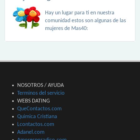
Hay un lugar para ti en nuestra
comunidad estos son algunas de las
mujeres de Mas40:
NOSOTROS / AYUDA
Terminos del servicio
WEBS DATING
QueContactos.com
Quimica Cristiana
Lcontactos.com
Adanel.com