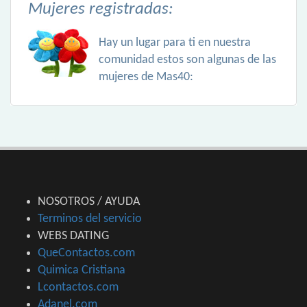
Mujeres registradas:
Hay un lugar para ti en nuestra
comunidad estos son algunas de las
mujeres de Mas40:
NOSOTROS / AYUDA
Terminos del servicio
WEBS DATING
QueContactos.com
Quimica Cristiana
Lcontactos.com
Adanel.com