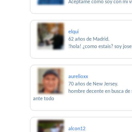
Acéptame cómo soy con mi vir
elqui
62 años de Madrid.
!hola! ¿como estais? soy jose
aurelioxx
70 años de New Jersey.
hombre decente en busca de su
ante todo
alcon12