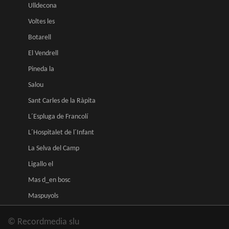
Ulldecona
Voltes les
Botarell
El Vendrell
Pineda la
Salou
Sant Carles de la Ràpita
L´Espluga de Francolí
L´Hospitalet de l´Infant
La Selva del Camp
Ligallo el
Mas d_en bosc
Maspuyols
© Recordmedia slu