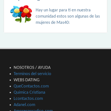
Hay un lugar para ti en nuestra
comunidad estos son algunas de las
mujeres de Mas40:
NOSOTROS / AYUDA
Terminos del servicio
WEBS DATING
QueContactos.com
Quimica Cristiana
Lcontactos.com
Adanel.com