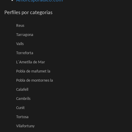
Amoresporadico.com
Perfiles por categorias
Reus
Tarragona
Valls
Torreforta
L´Ametlla de Mar
Pobla de mafumet la
Pobla de montornes la
Calafell
Cambrils
Cunit
Tortosa
Vilafortuny