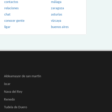
contactos
málaga
relaciones
zaragoza
chat
asturias
conocer gente
vizcaya
ligar
buenos aires
Aldeamayor de san martin
íscar
Nava del Rey
Renedo
Tudela de Duero