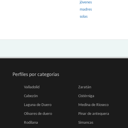
jóvenes
madres
solas
Perfiles por categorias
Valladolid
Zaratán
Cabezón
Cistérniga
Laguna de Duero
Medina de Rioseco
Olivares de duero
Pinar de antequera
Rodilana
Simancas