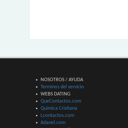
NOSOTROS / AYUDA
Terminos del servicio
WEBS DATING
QueContactos.com
Quimica Cristiana
Lcontactos.com
Adanel.com