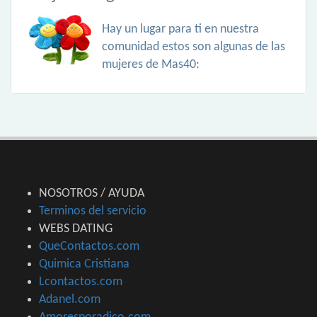
Hay un lugar para ti en nuestra
comunidad estos son algunas de las
mujeres de Mas40:
NOSOTROS / AYUDA
Terminos del servicio
WEBS DATING
QueContactos.com
Quimica Cristiana
Lcontactos.com
Adanel.com