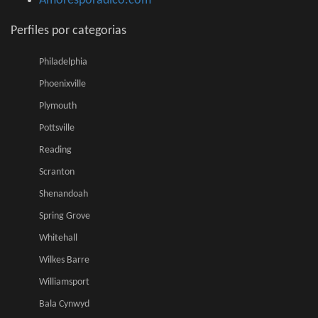
Amoresporadico.com
Perfiles por categorias
Philadelphia
Phoenixville
Plymouth
Pottsville
Reading
Scranton
Shenandoah
Spring Grove
Whitehall
Wilkes Barre
Williamsport
Bala Cynwyd