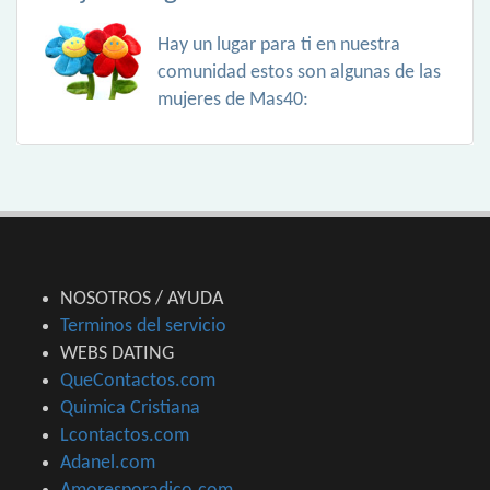
Hay un lugar para ti en nuestra
comunidad estos son algunas de las
mujeres de Mas40:
NOSOTROS / AYUDA
Terminos del servicio
WEBS DATING
QueContactos.com
Quimica Cristiana
Lcontactos.com
Adanel.com