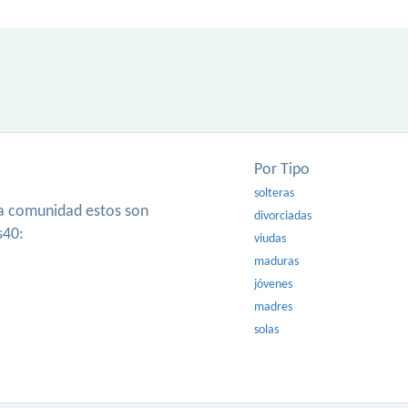
Por Tipo
solteras
ra comunidad estos son
divorciadas
s40:
viudas
maduras
jóvenes
madres
solas