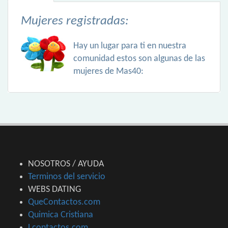
Mujeres registradas:
Hay un lugar para ti en nuestra
comunidad estos son algunas de las
mujeres de Mas40:
NOSOTROS / AYUDA
Terminos del servicio
WEBS DATING
QueContactos.com
Quimica Cristiana
Lcontactos.com