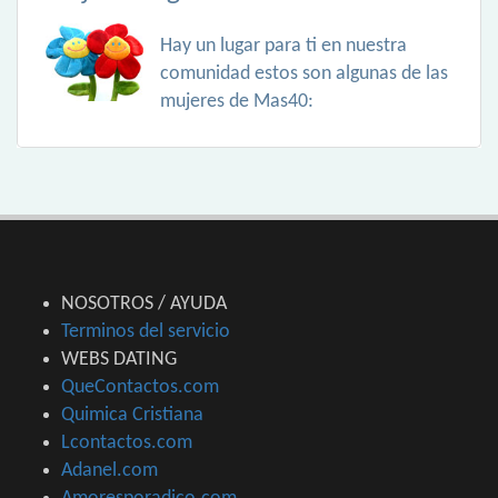
Hay un lugar para ti en nuestra
comunidad estos son algunas de las
mujeres de Mas40:
NOSOTROS / AYUDA
Terminos del servicio
WEBS DATING
QueContactos.com
Quimica Cristiana
Lcontactos.com
Adanel.com