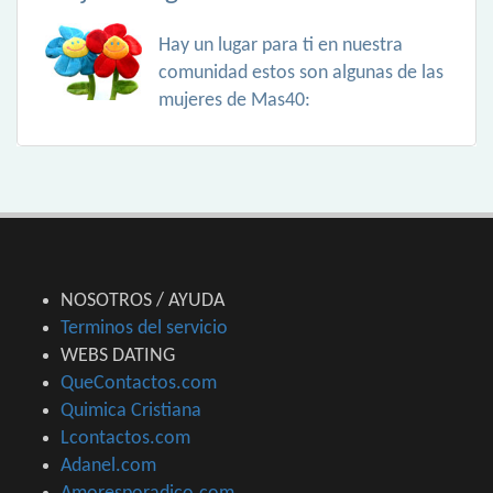
Hay un lugar para ti en nuestra
comunidad estos son algunas de las
mujeres de Mas40:
NOSOTROS / AYUDA
Terminos del servicio
WEBS DATING
QueContactos.com
Quimica Cristiana
Lcontactos.com
Adanel.com