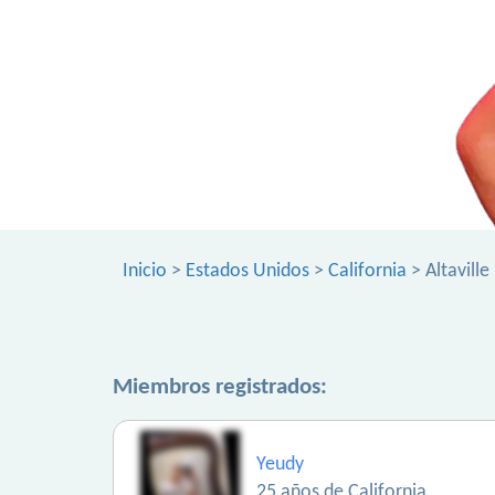
Inicio
>
Estados Unidos
>
California
> Altaville
Miembros registrados:
Yeudy
25 años de California.