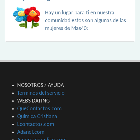
Hay un lugar para ti en nuestra
comunidad estos son algunas de las
mujeres de Mas40:
NOSOTROS / AYUDA
Terminos del servicio
WEBS DATING
QueContactos.com
Quimica Cristiana
Lcontactos.com
Adanel.com