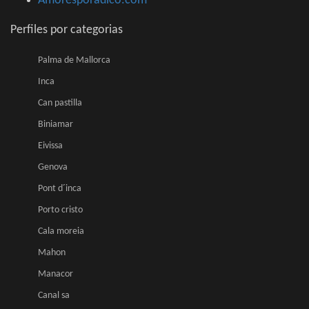
Amoresporadico.com
Perfiles por categorias
Palma de Mallorca
Inca
Can pastilla
Biniamar
Eivissa
Genova
Pont d´inca
Porto cristo
Cala moreia
Mahon
Manacor
Canal sa