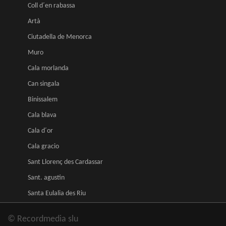
Coll d´en rabassa
Artà
Ciutadella de Menorca
Muro
Cala morlanda
Can singala
Binissalem
Cala blava
Cala d´or
Cala gracio
Sant Llorenç des Cardassar
Sant. agustin
Santa Eulalia des Riu
© Recordmedia slu