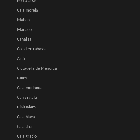
Porto cristo
Cala moreia
Mahon
Manacor
Canal sa
Coll d´en rabassa
Artà
Ciutadella de Menorca
Muro
Cala morlanda
Can singala
Binissalem
Cala blava
Cala d´or
Cala gracio