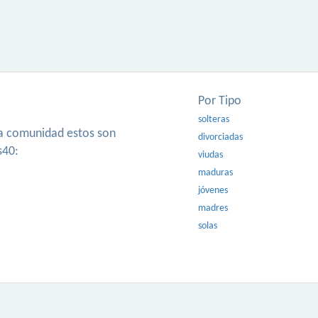
Por Tipo
solteras
ra comunidad estos son
divorciadas
s40:
viudas
maduras
jóvenes
madres
solas