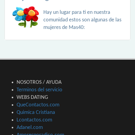
Hay un lugar para ti en nuestra
comunidad estos son algunas de las
mujeres de Mas40:
NOSOTROS / AYUDA
Terminos del servicio
WEBS DATING
QueContactos.com
Quimica Cristiana
Lcontactos.com
Adanel.com