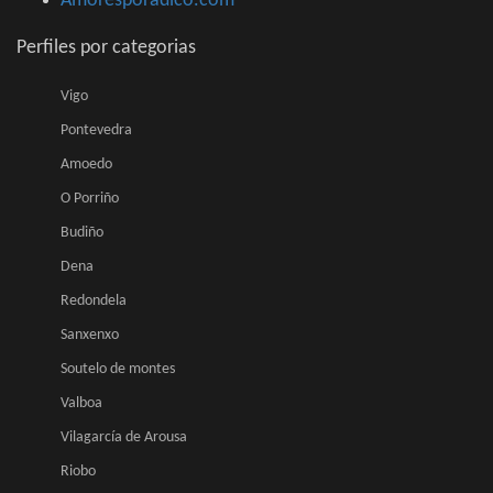
Amoresporadico.com
Perfiles por categorias
Vigo
Pontevedra
Amoedo
O Porriño
Budiño
Dena
Redondela
Sanxenxo
Soutelo de montes
Valboa
Vilagarcía de Arousa
Riobo