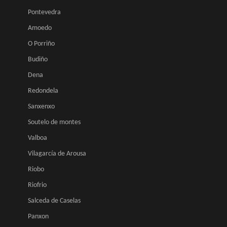
Pontevedra
Amoedo
O Porriño
Budiño
Dena
Redondela
Sanxenxo
Soutelo de montes
Valboa
Vilagarcía de Arousa
Riobo
Riofrio
Salceda de Caselas
Panxon