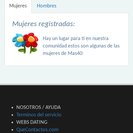
Mujeres
Hombres
Mujeres registradas:
Hay un lugar para ti en nuestra
comunidad estos son algunas de las
mujeres de Mas40:
NOSOTROS / AYUDA
Terminos del servicio
WEBS DATING
QueContactos.com