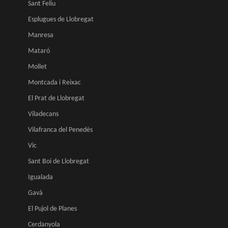
Sant Feliu
Esplugues de Llobregat
Manresa
Mataró
Mollet
Montcada i Reixac
El Prat de Llobregat
Viladecans
Vilafranca del Penedès
Vic
Sant Boi de Llobregat
Igualada
Gavà
El Pujol de Planes
Cerdanyola