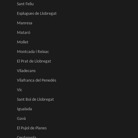
Sant Feliu
Esplugues de Llobregat
Manresa
Mataró
Mollet
Montcada i Reixac
El Prat de Llobregat
Viladecans
Vilafranca del Penedès
Vic
Sant Boi de Llobregat
Igualada
Gavà
El Pujol de Planes
Cerdanyola