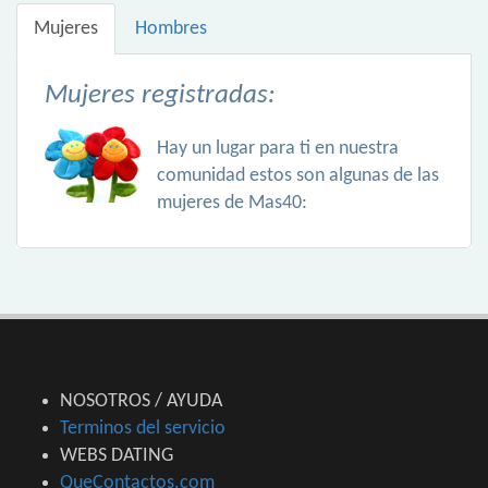
Mujeres
Hombres
Mujeres registradas:
Hay un lugar para ti en nuestra
comunidad estos son algunas de las
mujeres de Mas40:
NOSOTROS / AYUDA
Terminos del servicio
WEBS DATING
QueContactos.com