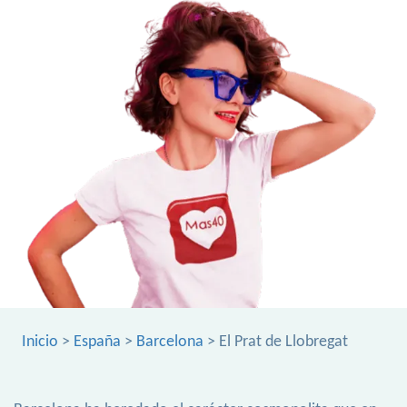
Inicio
>
España
>
Barcelona
> El Prat de Llobregat