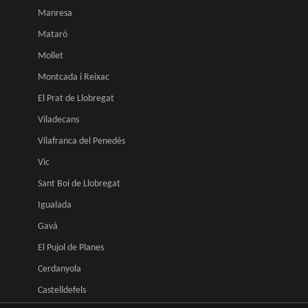
Manresa
Mataró
Mollet
Montcada i Reixac
El Prat de Llobregat
Viladecans
Vilafranca del Penedès
Vic
Sant Boi de Llobregat
Igualada
Gavà
El Pujol de Planes
Cerdanyola
Castelldefels