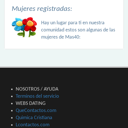
Mujeres registradas:
Hay un lugar para ti en nuestra
comunidad estos son algunas de las
mujeres de Mas40:
NOSOTROS / AYUDA
Terminos del servicio
WEBS DATING
QueContactos.com
Quimica Cristiana
Lcontactos.com