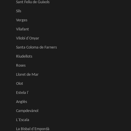
Sant Feliu de Guíxols
Sils
Verges
Vilafant
Vilobí d´Onyar
Santa Coloma de Farners
Riudellots
Roses
Lloret de Mar
Olot
Estela l´
Anglès
Campdevànol
L´Escala
La Bisbal d´Empordà