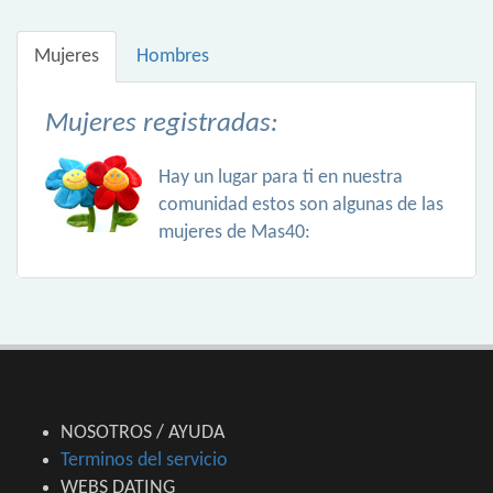
Mujeres
Hombres
Mujeres registradas:
Hay un lugar para ti en nuestra
comunidad estos son algunas de las
mujeres de Mas40:
NOSOTROS / AYUDA
Terminos del servicio
WEBS DATING