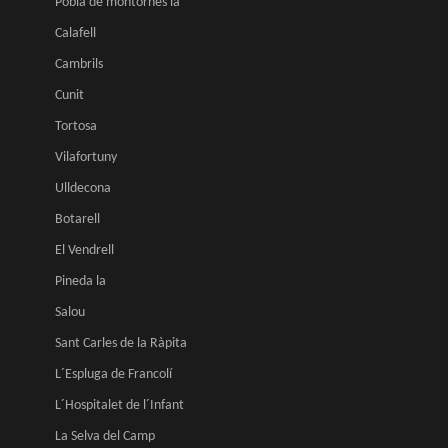
Pobla de montornes la
Calafell
Cambrils
Cunit
Tortosa
Vilafortuny
Ulldecona
Botarell
El Vendrell
Pineda la
Salou
Sant Carles de la Ràpita
L´Espluga de Francolí
L´Hospitalet de l´Infant
La Selva del Camp