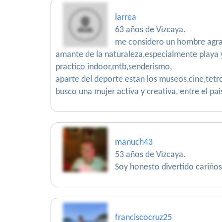
larrea
63 años de Vizcaya.
me considero un hombre agrada
amante de la naturaleza,especialmente playa
practico indoor,mtb,senderismo,
aparte del deporte estan los museos,cine,tet
busco una mujer activa y creativa, entre el pai
manuch43
53 años de Vizcaya.
Soy honesto divertido cariños
franciscocruz25