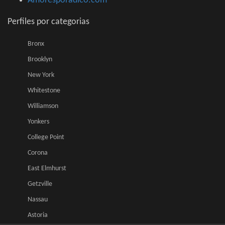
Amoresporadico.com
Perfiles por categorias
Bronx
Brooklyn
New York
Whitestone
Williamson
Yonkers
College Point
Corona
East Elmhurst
Getzville
Nassau
Astoria