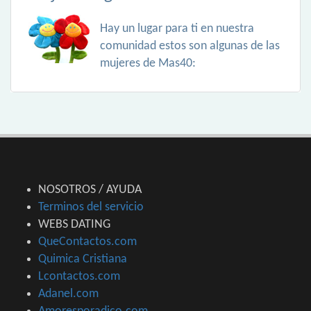
Hay un lugar para ti en nuestra
comunidad estos son algunas de las
mujeres de Mas40:
NOSOTROS / AYUDA
Terminos del servicio
WEBS DATING
QueContactos.com
Quimica Cristiana
Lcontactos.com
Adanel.com