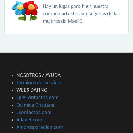
Hay un lugar para ti en nuestra
comunidad estos son algunas de las
mujeres de Mas40:
NOSOTROS / AYUDA
Terminos del servicio
WEBS DATING
QueContactos.com
Quimica Cristiana
Lcontactos.com
Adanel.com
Amoresporadico.com