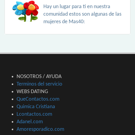
Hay un lugar para ti en nuestra
comunidad estos son algunas de las
mujeres de Mas40:
NOSOTROS / AYUDA
Terminos del servicio
WEBS DATING
QueContactos.com
Quimica Cristiana
Lcontactos.com
Adanel.com
Amoresporadico.com