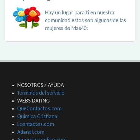
Hay un lugar para ti en nuestra
comunidad estos son algunas de las
mujeres de Mas40:
NOSOTROS / AYUDA
Terminos del servicio
WEBS DATING
QueContactos.com
Quimica Cristiana
Lcontactos.com
Adanel.com