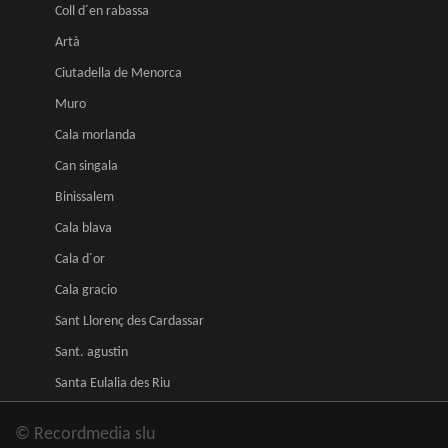
Coll d´en rabassa
Artà
Ciutadella de Menorca
Muro
Cala morlanda
Can singala
Binissalem
Cala blava
Cala d´or
Cala gracio
Sant Llorenç des Cardassar
Sant. agustin
Santa Eulalia des Riu
© Recordmedia slu