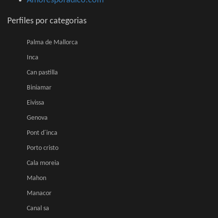
Amoresporadico.com
Perfiles por categorias
Palma de Mallorca
Inca
Can pastilla
Biniamar
Eivissa
Genova
Pont d´inca
Porto cristo
Cala moreia
Mahon
Manacor
Canal sa