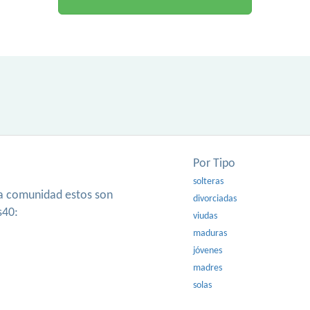
Por Tipo
solteras
ra comunidad estos son
divorciadas
s40:
viudas
maduras
jóvenes
madres
solas