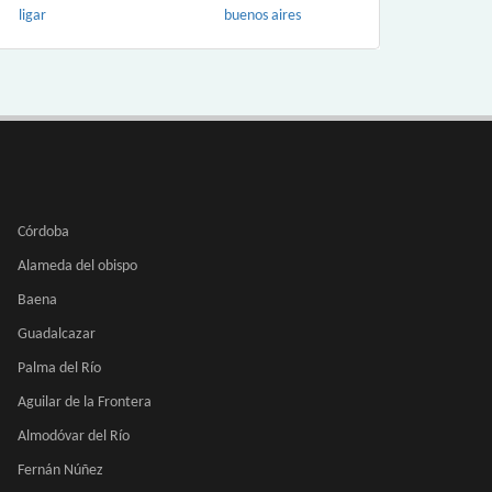
ligar
buenos aires
Córdoba
Alameda del obispo
Baena
Guadalcazar
Palma del Río
Aguilar de la Frontera
Almodóvar del Río
Fernán Núñez