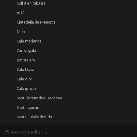
Coll d´en rabassa
Artà
Ciutadella de Menorca
Muro
Cala morlanda
Can singala
Binissalem
Cala blava
Cala d´or
Cala gracio
Sant Llorenç des Cardassar
Sant. agustin
Santa Eulalia des Riu
© Recordmedia slu