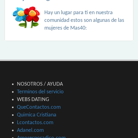
Hay un lugar para ti en nuestra
comunidad estos son algunas de las
mujeres de Mas40:
NOSOTROS / AYUDA
Terminos del servicio
WEBS DATING
QueContactos.com
Quimica Cristiana
Lcontactos.com
Adanel.com