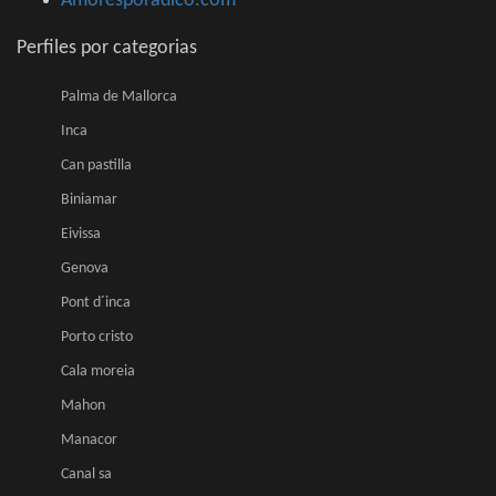
Amoresporadico.com
Perfiles por categorias
Palma de Mallorca
Inca
Can pastilla
Biniamar
Eivissa
Genova
Pont d´inca
Porto cristo
Cala moreia
Mahon
Manacor
Canal sa