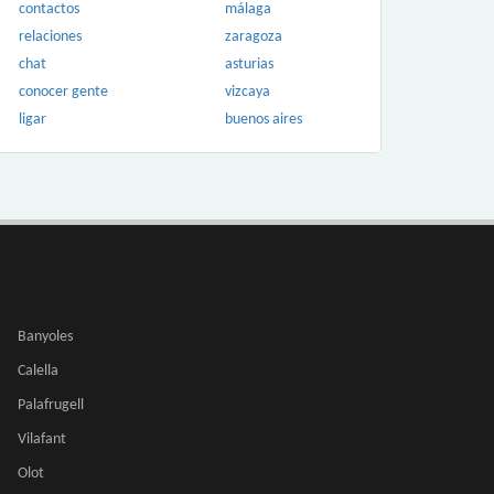
contactos
málaga
relaciones
zaragoza
chat
asturias
conocer gente
vizcaya
ligar
buenos aires
Banyoles
Calella
Palafrugell
Vilafant
Olot