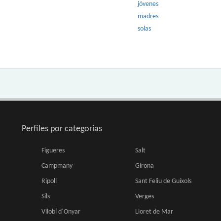
jóvenes
madres
solas
Perfiles por categorias
Figueres
Salt
Campmany
Girona
Ripoll
Sant Feliu de Guíxols
Sils
Verges
Vilobí d´Onyar
Lloret de Mar