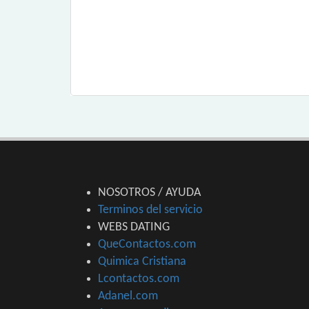
NOSOTROS / AYUDA
Terminos del servicio
WEBS DATING
QueContactos.com
Quimica Cristiana
Lcontactos.com
Adanel.com