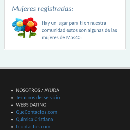
Mujeres registradas:
Hay un lugar para ti en nuestra
comunidad estos son algunas de las
mujeres de Mas40:
NOSOTROS / AYUDA
Terminos del servicio
WEBS DATING
QueContactos.com
Quimica Cristiana
Lcontactos.com