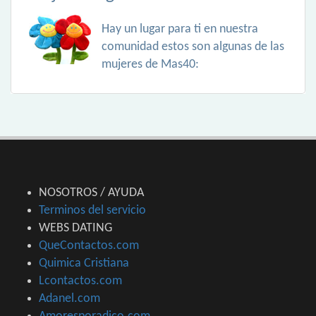
Hay un lugar para ti en nuestra
comunidad estos son algunas de las
mujeres de Mas40:
NOSOTROS / AYUDA
Terminos del servicio
WEBS DATING
QueContactos.com
Quimica Cristiana
Lcontactos.com
Adanel.com