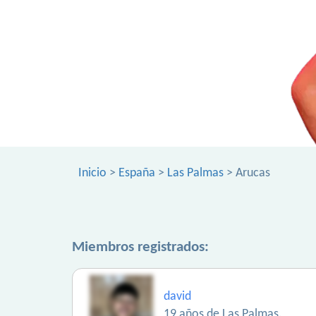
Inicio
>
España
>
Las Palmas
> Arucas
Miembros registrados:
david
19 años de Las Palmas.