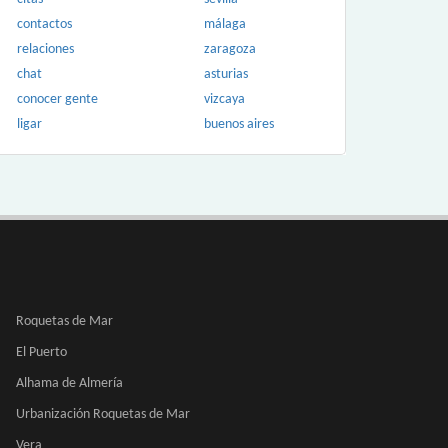
contactos
málaga
relaciones
zaragoza
chat
asturias
conocer gente
vizcaya
ligar
buenos aires
Roquetas de Mar
El Puerto
Alhama de Almería
Urbanización Roquetas de Mar
Vera