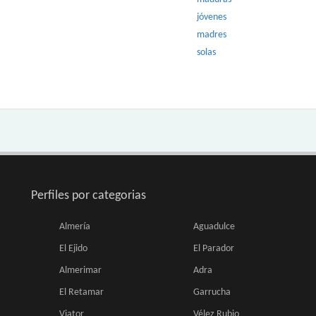
jóvenes
madres
solas
Perfiles por categorias
Almería
Aguadulce
El Ejido
El Parador
Almerimar
Adra
El Retamar
Garrucha
Viator
Vélez Rubio