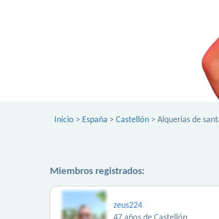
Inicio
>
España
>
Castellón
> Alquerias de san
Miembros registrados:
zeus224
47 años de Castellón.