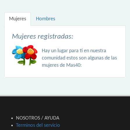
Mujeres
Hombres
Mujeres registradas:
Hay un lugar para ti en nuestra
comunidad estos son algunas de las
mujeres de Mas40:
NOSOTROS / AYUDA
Terminos del servicio