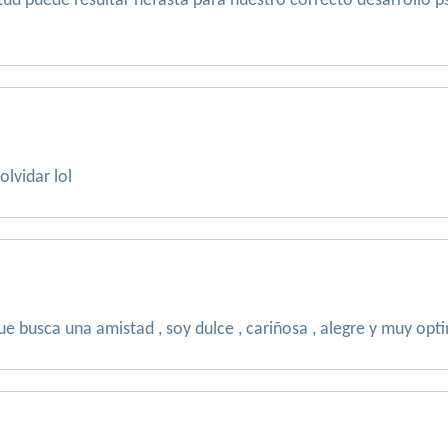
tud puede resultar nefasta para nuestro correcto desarrollo p
olvidar lol
 busca una amistad , soy dulce , cariñosa , alegre y muy optim