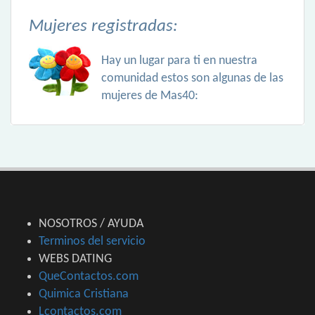
Mujeres registradas:
Hay un lugar para ti en nuestra
comunidad estos son algunas de las
mujeres de Mas40:
NOSOTROS / AYUDA
Terminos del servicio
WEBS DATING
QueContactos.com
Quimica Cristiana
Lcontactos.com