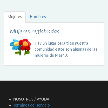
Mujeres
Hombres
Mujeres registradas:
Hay un lugar para ti en nuestra
comunidad estos son algunas de las
mujeres de Mas40:
NOSOTROS / AYUDA
Terminos del servicio