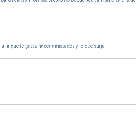
ara relación formal, si esto no puede ser...amistad valdrá de
a la que le gusta hacer amistades y lo que surja