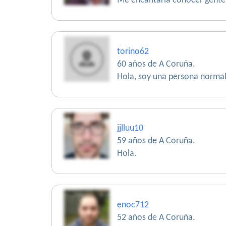
Me encantaría conocer gente p
torino62
60 años de A Coruña.
Hola, soy una persona normal 
jjlluu10
59 años de A Coruña.
Hola.
enoc712
52 años de A Coruña.