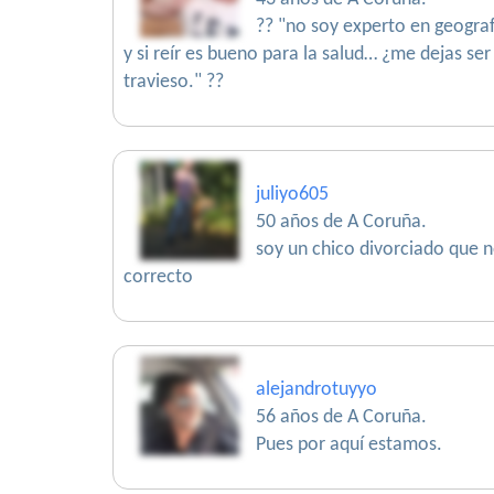
?? "no soy experto en geogra
y si reír es bueno para la salud… ¿me dejas s
travieso." ??
juliyo605
50 años de A Coruña.
soy un chico divorciado que no
correcto
alejandrotuyyo
56 años de A Coruña.
Pues por aquí estamos.