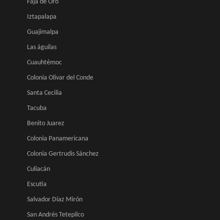
Faja de Oro
Iztapalapa
Guajimalpa
Las águilas
Cuauhtémoc
Colonia Olivar del Conde
Santa Cecilia
Tacuba
Benito Juarez
Colonia Panamericana
Colonia Gertrudis Sánchez
Culiacán
Escutia
Salvador Díaz Mirón
San Andrés Tetepilco