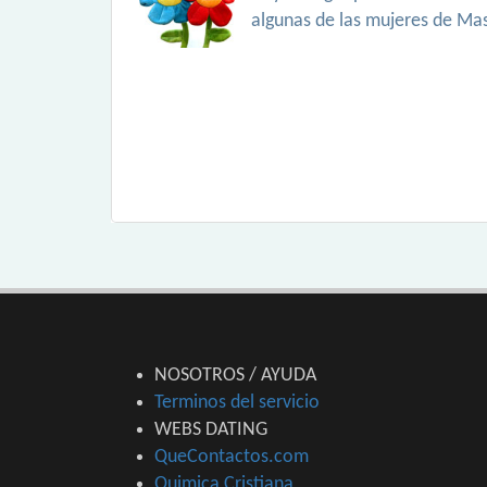
algunas de las mujeres de Ma
NOSOTROS / AYUDA
Terminos del servicio
WEBS DATING
QueContactos.com
Quimica Cristiana