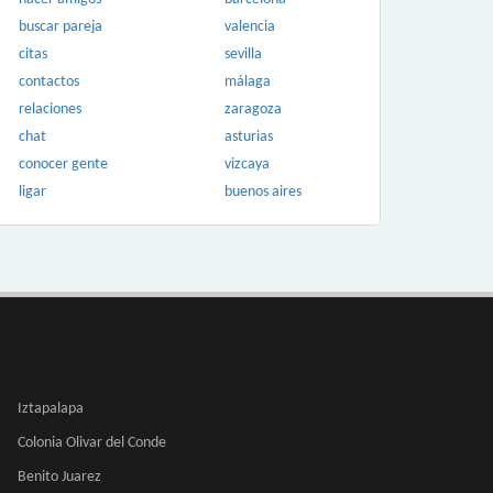
buscar pareja
valencia
citas
sevilla
contactos
málaga
relaciones
zaragoza
chat
asturias
conocer gente
vizcaya
ligar
buenos aires
Iztapalapa
Colonia Olivar del Conde
Benito Juarez