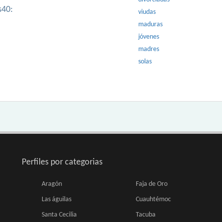
s40:
viudas
maduras
jóvenes
madres
solas
Perfiles por categorias
Aragón
Faja de Oro
Las águilas
Cuauhtémoc
Santa Cecilia
Tacuba