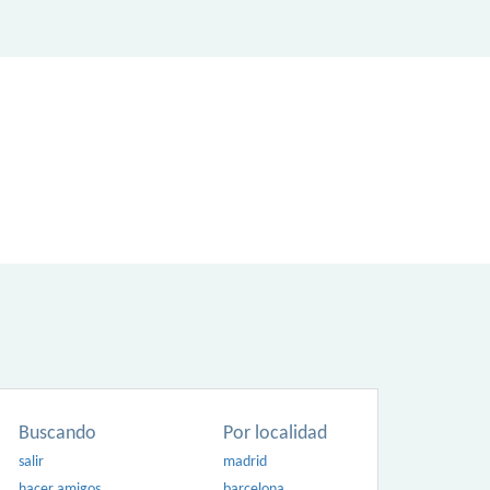
Buscando
Por localidad
salir
madrid
hacer amigos
barcelona